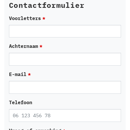
Contactformulier
Leave
Voorletters
this
field
blank
Achternaam
E-mail
Telefoon